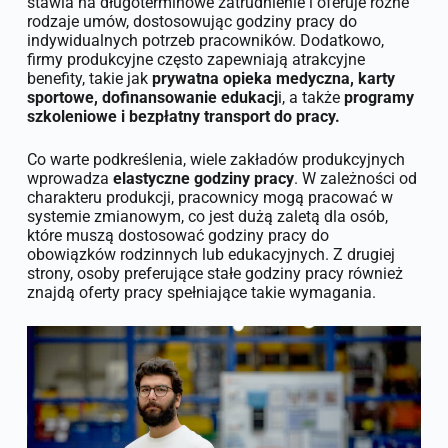
stawia na długoterminowe zatrudnienie i oferuje różne
rodzaje umów, dostosowując godziny pracy do
indywidualnych potrzeb pracowników. Dodatkowo,
firmy produkcyjne często zapewniają atrakcyjne
benefity, takie jak
prywatna opieka medyczna, karty
sportowe, dofinansowanie edukacj
i, a także
programy
szkoleniowe i bezpłatny transport do pracy.
Co warte podkreślenia, wiele zakładów produkcyjnych
wprowadza
elastyczne godziny pracy
. W zależności od
charakteru produkcji, pracownicy mogą pracować w
systemie zmianowym, co jest dużą zaletą dla osób,
które muszą dostosować godziny pracy do
obowiązków rodzinnych lub edukacyjnych. Z drugiej
strony, osoby preferujące stałe godziny pracy również
znajdą oferty pracy spełniające takie wymagania.